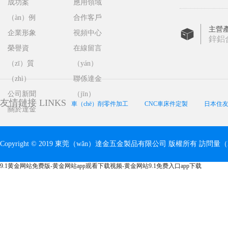
成功案
應用領域
（àn）例
合作客戶
主營
企業形象
視頻中心
鋅鋁
榮譽資
在線留言
（zī）質
（yán）
（zhì）
聯係達金
公司新聞
（jīn）
友情鏈接 LINKS
車（chē）削零件加工
CNC車床件定製
日本住
關於達金
Copyright © 2019 東莞（wǎn）達金五金製品有限公司 版權所有 訪問量（l
9.1黄金网站免费版-黄金网站app观看下载视频-黄金网站9.1免费入口app下载