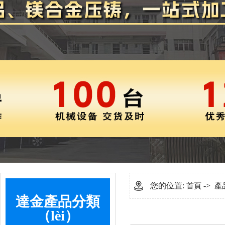
您的位置:
->
首頁
產
達金產品分類
（lèi）