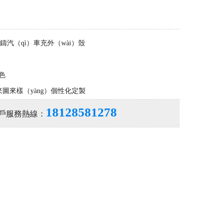
鑄汽（qì）車充外（wài）殼
色
來圖來樣（yàng）個性化定製
18128581278
戶服務熱線：