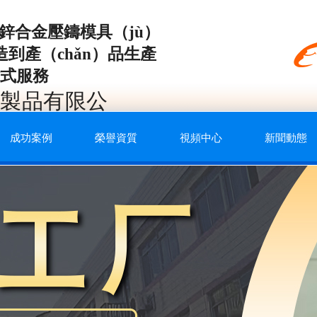
鋅合金壓鑄模具（jù）
造到產（chǎn）品生產
站式服務
製品有限公
成功案例
榮譽資質
視頻中心
新聞動態