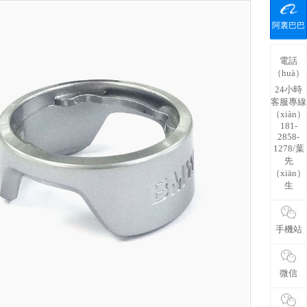
阿裏巴巴
電話
（huà）
24小時
客服專線
（xiàn）
181-
2858-
1278/葉
先
（xiān）
生
手機站
微信