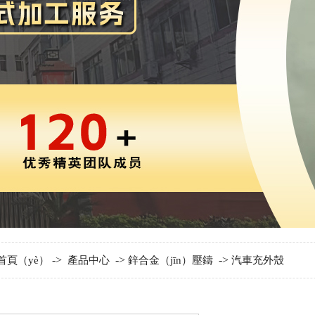
->
->
->
首頁（yè）
產品中心
鋅合金（jīn）壓鑄
汽車充外殼