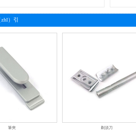
zhǐ）引
筆夾
剃須刀