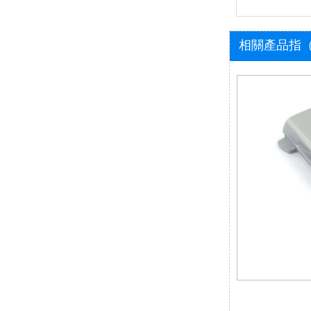
相關產品指（