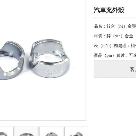
汽車充外殼
品名：鋅合（hé）金壓
材質：鋅（xīn）合金
表（biǎo）麵處理：槍
產品（pǐn）參數：可
客