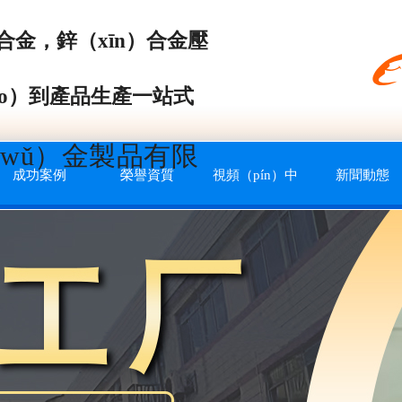
）合金，鋅（xīn）合金壓
ào）到產品生產一站式
wǔ）金製品有限
成功案例
榮譽資質
視頻（pín）中
新聞動態
（zhōng）心