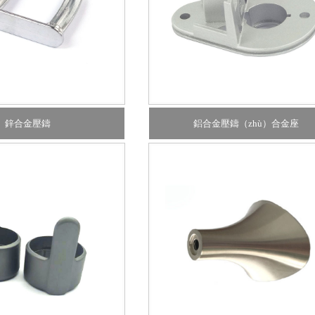
鋅合金壓鑄
鋁合金壓鑄（zhù）合金座