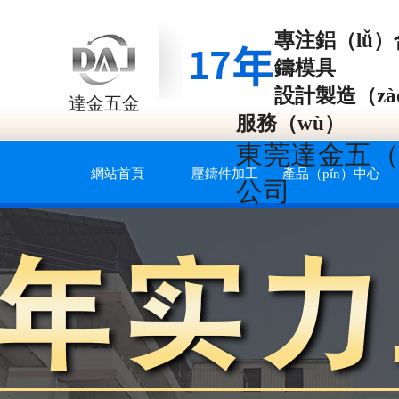
專注
鋁（lǚ
鑄模具
設計製造（z
達金五金
服務（wù）
東莞達金五（
網站首頁
壓鑄件加工
產品（pǐn）中心
公司