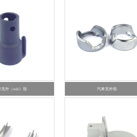
車充外（wài）殼
汽車充外殼