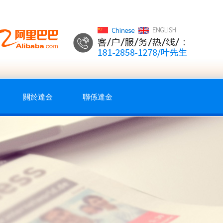
）
關於達金
聯係達金