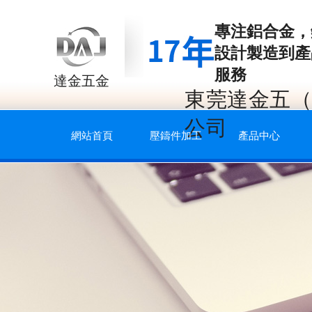
專注
鋁合金，
設計製造到產
服務
達金五金
東莞達金五（
公司
網站首頁
壓鑄件加工
產品中心