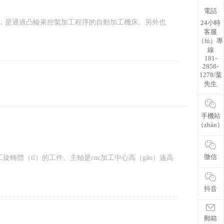
電話
床，是通過凸輪來控製加工程序的自動加工機床。另外也
24小時
客服
（fú）專
線
181-
2858-
1278/葉
先生
手機站
（zhàn）
微信
工旋轉體（tǐ）的工件。主軸是cnc加工中心高（gāo）速高
抖音
郵箱