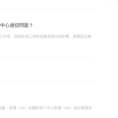
加工中心過切問題？
堵截工件等，這對於加工件的質量有很大的影響，那麽該怎麽
油現象，其實（shí）在關於加工中心的漏（lòu）油位置很容