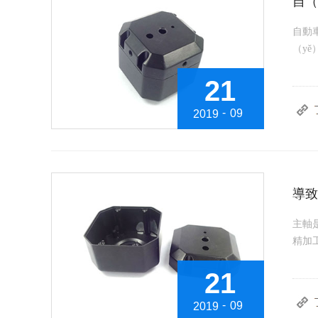
自（
自動
（yě
21
-
09
2019
導致
主軸是
精加工
21
-
09
2019