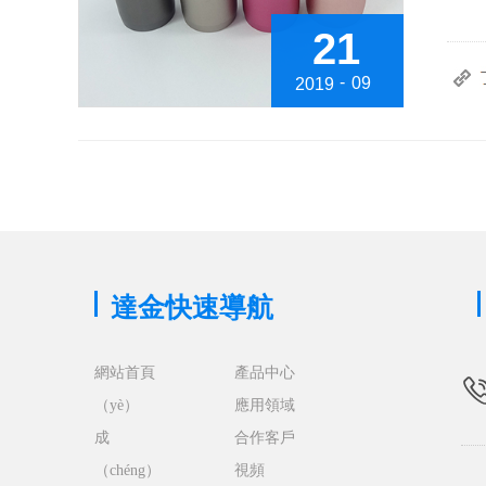
21
-
09
2019
達金快速導航
網站首頁
產品中心
（yè）
應用領域
成
合作客戶
（chéng）
視頻