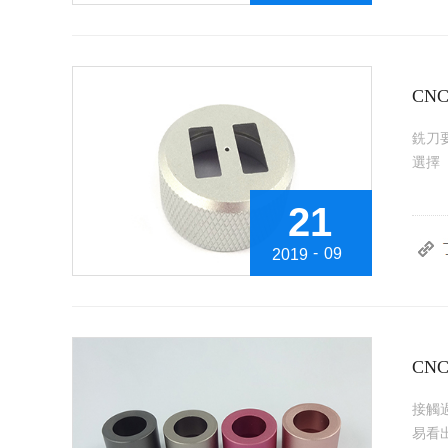
CN
銑刀
選擇（
21
-
09
2019
CN
接觸過
易看出