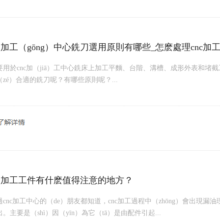
C加工（gōng）中心銑刀選用原則有哪些_怎麽處理cnc
要用於cnc加（jiā）工中心銑床上加工平麵、台階、溝槽、成形外表和
zé）合適的銑刀呢？有哪些原則呢？...
C加工工件有什麽值得注意的地方？
cnc加工中心的（de）朋友都知道，cnc加工過程中（zhōng）會出現漏
。主要是（shì）因（yīn）為它（tā）是由配件引起...