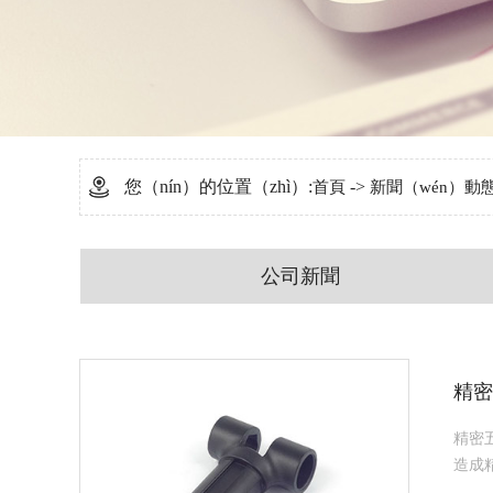
您（nín）的位置（zhì）:
->
首頁
新聞（wén）動
公司新聞
精密
精密
造成