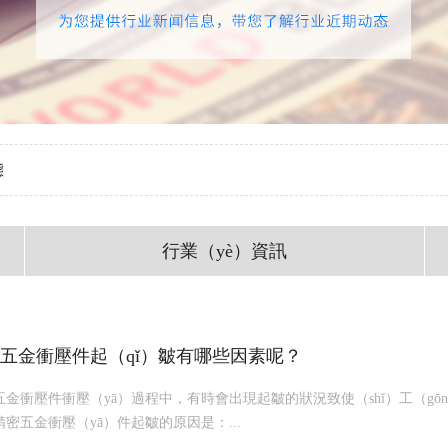
態
行業（yè）資訊
五金衝壓件起（qǐ）皺有哪些因素呢？
五金衝壓件衝壓（yā）過程中，有時會出現起皺的狀況致使（shǐ）工（g
精密五金衝壓（yā）件起皺的原因是：...