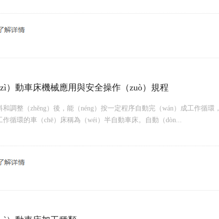
zì）動車床機械應用與安全操作（zuò）規程
料和調整（zhěng）後，能（néng）按一定程序自動完（wán）成工作
作循環的車（chē）床稱為（wéi）半自動車床。自動（dòn...