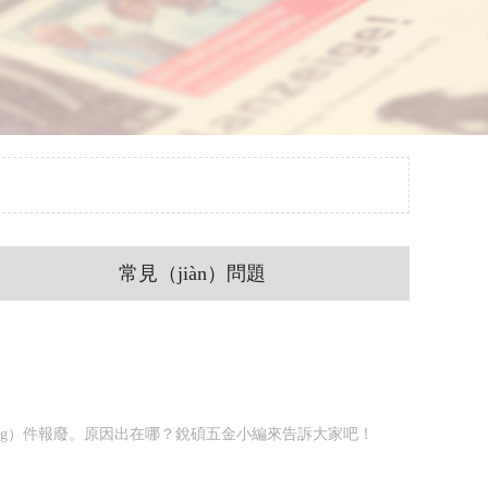
常見（jiàn）問題
ōng）件報廢。原因出在哪？銳碩五金小編來告訴大家吧！