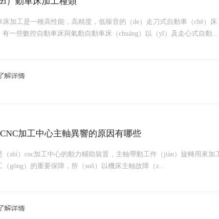
zì）動車床加工種類
車床加工是一種高性能，高精度，低噪音的（de）走刀式自動車（chē）
）有一些數控自動車床與氣動自動車床（chuáng）以（yǐ）及走心式自動...
CNC加工中心主軸異響的原因有哪些
（shì）cnc加工中心的動力輔助裝置，主軸帶動工件（jiàn）旋轉用來加
（gōng）的重要保障，所（suǒ）以機床主軸故障（z...