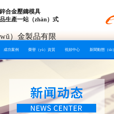
鋅合金壓鑄模具
品生產一站（zhàn）式
wǔ）金製品有限
成功案例
榮譽（yù）資質
視頻中心
新聞動態（tài