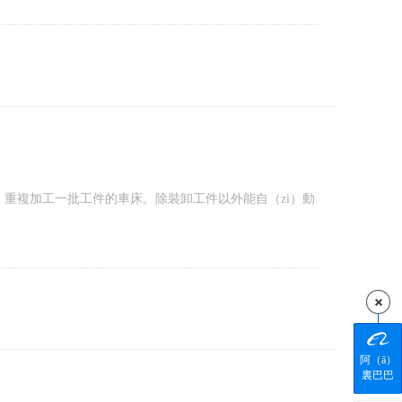
循環，重複加工一批工件的車床。除裝卸工件以外能自（zì）動
阿（ā）
裏巴巴