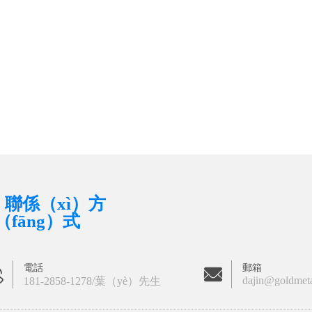
聯係（xì）方
（fāng）式
電話
郵箱
dajin@goldmet
181-2858-1278/葉（yè）先生