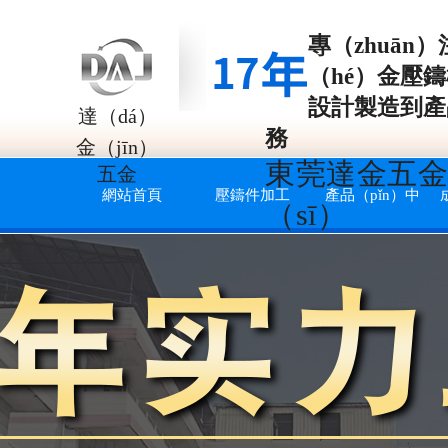
專（zhuān）
（hé）金壓
設計製造到產
達（dá）
務
金（jīn）
東莞達金五金
五金
網站首頁
壓鑄件加工
產品（pǐn）中
（sī）
（zhōng）心