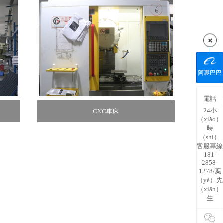
阿裏巴巴
電話
24小
CNC車床
（xiǎo）
時
（shí）
客服專線
181-
2858-
1278/葉
（yè）先
（xiān）
生