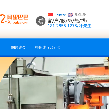
關於達金
聯係達（dá）金