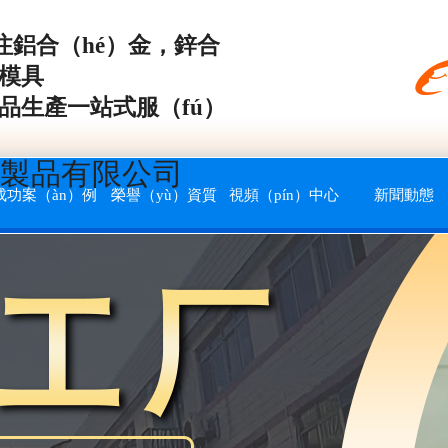
注
鋁合（hé）金，鋅合
鑄模具
品生產一站式服（fú）
製品有限公司
成功案（àn）例
榮譽（yù）資質
視頻（pín）中心
新聞動態