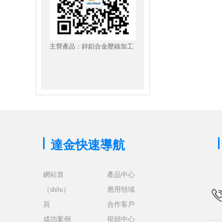
主營產品：鋅鋁合金壓鑄加工
達金快速導航
網站首
產品中心
（shǒu）
應用領域
頁
合作客戶
成功案例
視頻中心