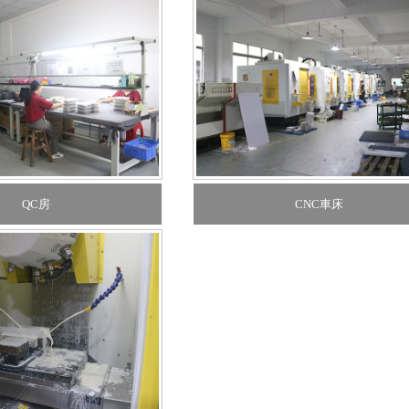
QC房
CNC車床