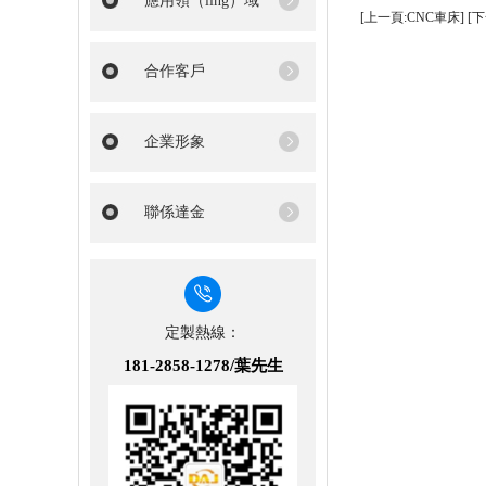
應用領（lǐng）域
[上一頁:CNC車床]
[
合作客戶
企業形象
聯係達金
定製熱線：
181-2858-1278/葉先生