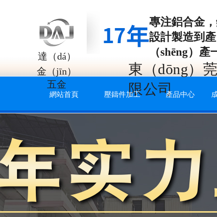
專注
鋁合金，
設計製造到產（
（shēng）
達（dá）
東（dōng
金（jīn）
五金
限公司
網站首頁
壓鑄件加工
產品中心
成