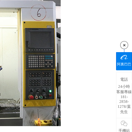
阿裏巴巴
電話
24小時
客服專線
181-
2858-
1278/葉
先生
手機站