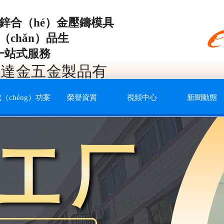
鋅合（hé）金壓鑄模具
chǎn）品生
產一站式服務
）莞達金五金製品有
（chéng）功案
榮譽資質
視頻中心
新聞動態
例