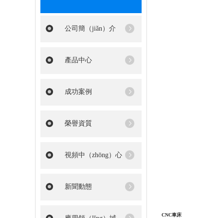
公司簡（jiǎn）介
產品中心
成功案例
榮譽資質
視頻中（zhōng）心
新聞動態
CNC車床