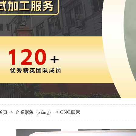
->
-> CNC車床
首頁
企業形象（xiàng）