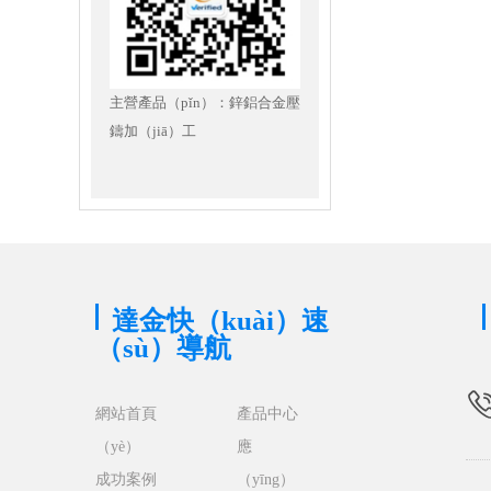
主營產品（pǐn）：鋅鋁合金壓
鑄加（jiā）工
達金快（kuài）速
（sù）導航
網站首頁
產品中心
（yè）
應
成功案例
（yīng）