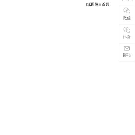
[返回欄目首頁]
微信
抖音
郵箱