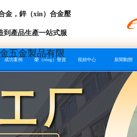
）合金，鋅（xīn）合金壓
製造到產品生產一站式服
）金五金製品有限
成功案例
榮（róng）譽資
視頻中心
新聞動態
（zī）質