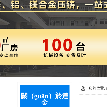
您的位置:
關（guān）於達
金