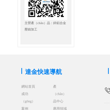
主營產（chǎn）品：鋅鋁合金
壓鑄加工
達金快速導航
網站首頁
產
成功
（chǎn）
（gōng）
品中心
案例
應用領域