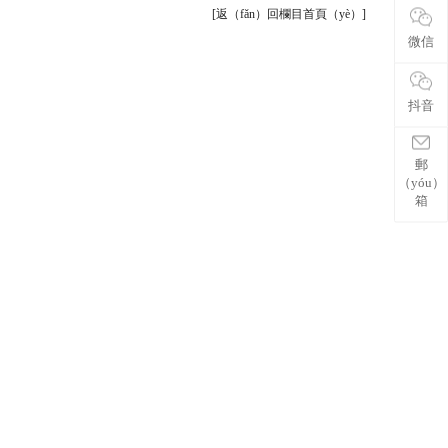
[返（fǎn）回欄目首頁（yè）]
微信
抖音
郵
（yóu）
箱