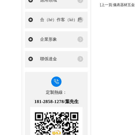
應用領域
[上一頁:儀表器材五金
合（hé）作客（kè）戶
企業形象
聯係達金
定製熱線：
181-2858-1278/葉先生