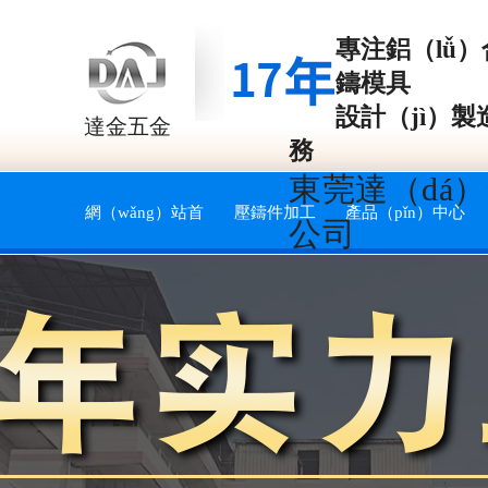
專注
鋁（lǚ
鑄模具
設計（jì）
達金五金
務
東莞達（dá
網（wǎng）站首
壓鑄件加工
產品（pǐn）中心
公司
頁