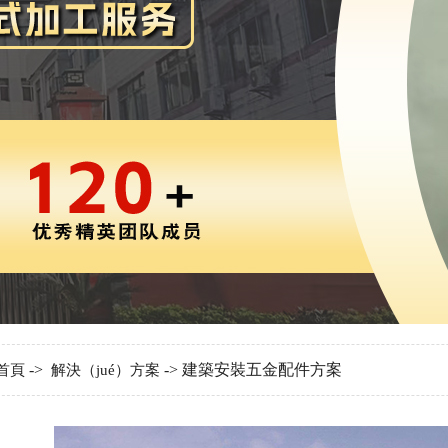
->
-> 建築安裝五金配件方案
首頁
解決（jué）方案