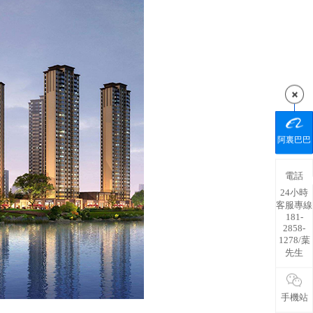
阿裏巴巴
電話
24小時
客服專線
181-
2858-
1278/葉
先生
手機站