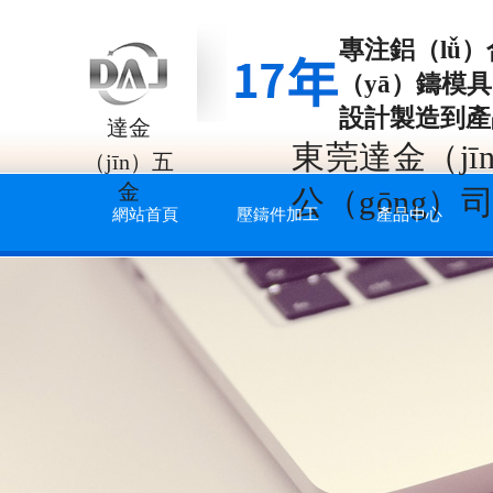
專注
鋁（lǚ
（yā）鑄模具
設計製造到產
達金
東莞達金（j
（jīn）五
金
公（gōng）
網站首頁
壓鑄件加工
產品中心