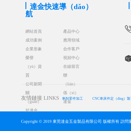
達金快速導（dǎo）
航
網站首頁
產品中心
成功案例
應用領域
企業形象
合作客戶
榮譽
視頻中心
（yù）資
在線留言
質
聯
公司新聞
（lián）
關
係（xì）
友情鏈接 LINKS
車削零件加工
CNC車床件定（dìng）製
（guān）
達金
於達金
Copyright © 2019 東莞達金五金製品有限公司 版權所有 訪問