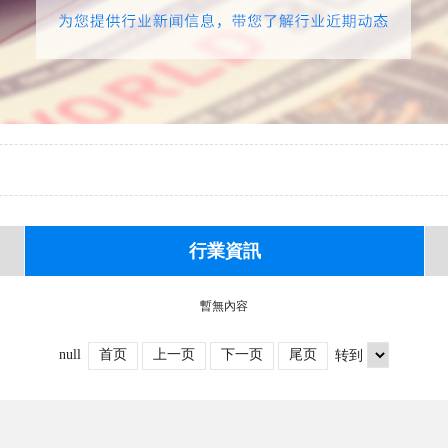
行業資訊
暫無內容
首页
上一页
下一页
尾页
null
转到