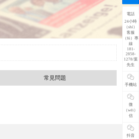
電話
24小時
（shí）
客服
（fú）專
線
181-
2858-
1278/葉
先生
常見問題
手機站
微
（wēi）
信
抖音