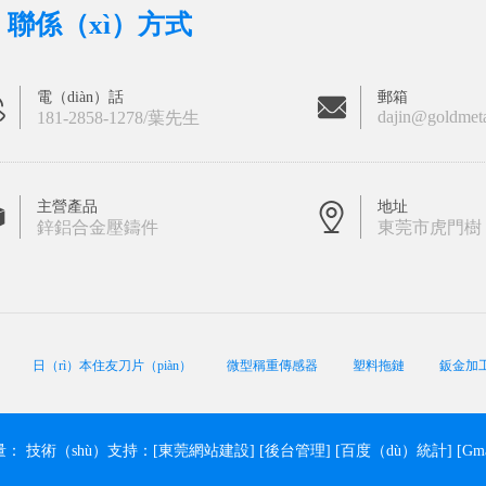
聯係（xì）方式
電（diàn）話
郵箱
dajin@goldmet
181-2858-1278/葉先生
主營產品
地址
鋅鋁合金壓鑄件
東莞市虎門樹（
日（rì）本住友刀片（piàn）
微型稱重傳感器
塑料拖鏈
鈑金加
量：
技術（shù）支持：[
東莞網站建設
] [
後台管理
] [
百度（dù）統計
] [
Gm