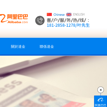
）
關於達金
聯係達金
阿裏巴巴