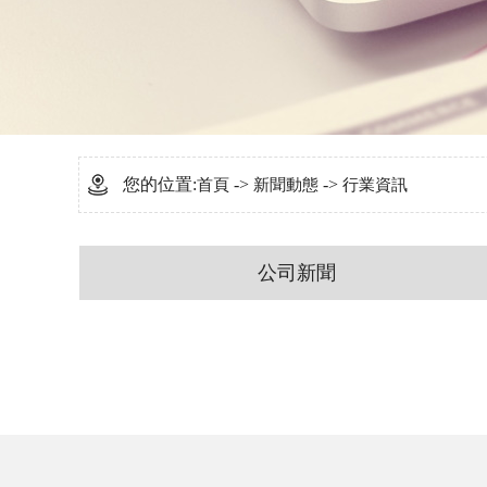
您的位置:
->
->
首頁
新聞動態
行業資訊
公司新聞